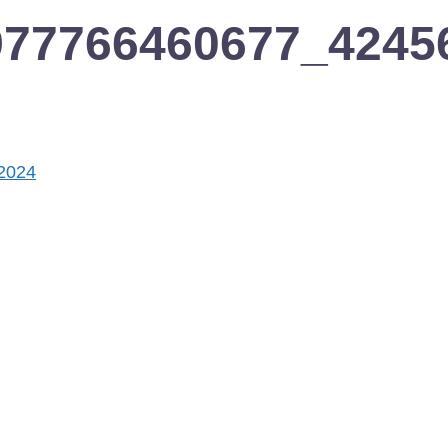
977766460677_4245
 2024