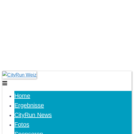
Skip
to
Toggle
content
menu
Home
Ergebnisse
CityRun News
Fotos