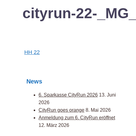
cityrun-22-_MG
Post
HH 22
navigation
News
6. Sparkasse CityRun 2026
13. Juni
2026
CityRun goes orange
8. Mai 2026
Anmeldung zum 6. CityRun eröffnet
12. März 2026