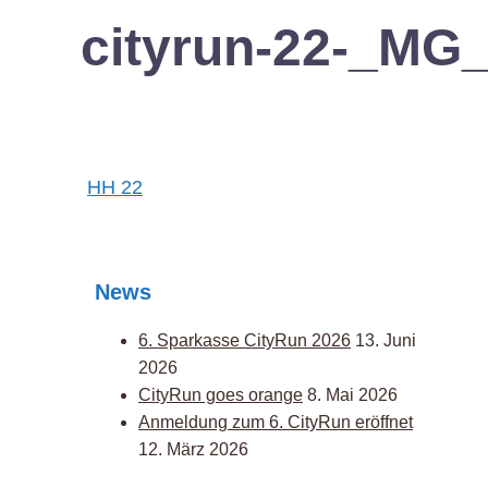
cityrun-22-_MG
Post
HH 22
navigation
News
6. Sparkasse CityRun 2026
13. Juni
2026
CityRun goes orange
8. Mai 2026
Anmeldung zum 6. CityRun eröffnet
12. März 2026