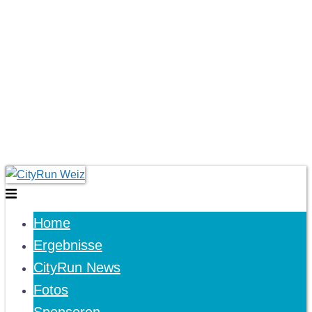
Skip
to
Toggle
content
menu
Home
Ergebnisse
CityRun News
Fotos