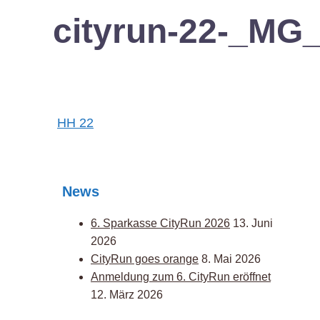
cityrun-22-_MG
Post
HH 22
navigation
News
6. Sparkasse CityRun 2026
13. Juni
2026
CityRun goes orange
8. Mai 2026
Anmeldung zum 6. CityRun eröffnet
12. März 2026