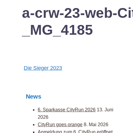
a-crw-23-web-Ci
_MG_4185
Post
Die Sieger 2023
navigation
News
6. Sparkasse CityRun 2026
13. Juni
2026
CityRun goes orange
8. Mai 2026
Anmeldung zum 6. CityRun eröffnet