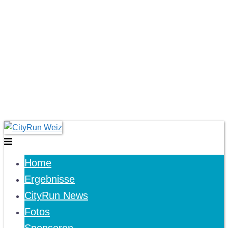
Skip
to
Toggle
content
menu
Home
Ergebnisse
CityRun News
Fotos