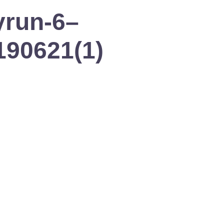
tyrun-6–
90621(1)