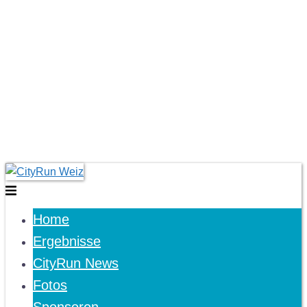
Skip
to
Toggle
content
menu
Home
Ergebnisse
CityRun News
Fotos