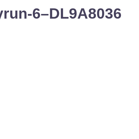
ityrun-6–DL9A8036