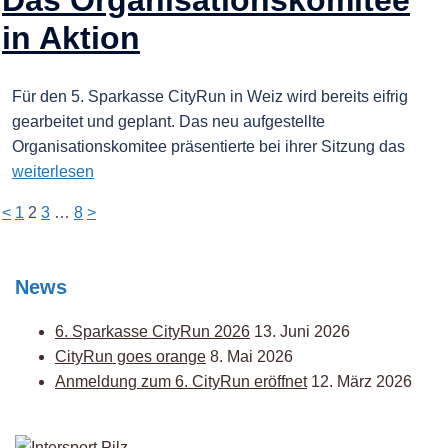
Das Organisationskomitee
in Aktion
Für den 5. Sparkasse CityRun in Weiz wird bereits eifrig
gearbeitet und geplant. Das neu aufgestellte
Organisationskomitee präsentierte bei ihrer Sitzung das
weiterlesen
Seitennummerierung
<
1
2
3
…
8
>
der
Beiträge
News
6. Sparkasse CityRun 2026
13. Juni 2026
CityRun goes orange
8. Mai 2026
Anmeldung zum 6. CityRun eröffnet
12. März 2026