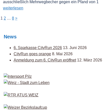
ausschließlich Mehrwegbecher gegen ein Pfand von 1
weiterlesen
Seitennummerierung
1
2
…
8
>
der
Beiträge
News
6. Sparkasse CityRun 2026
13. Juni 2026
CityRun goes orange
8. Mai 2026
Anmeldung zum 6. CityRun eröffnet
12. März 2026