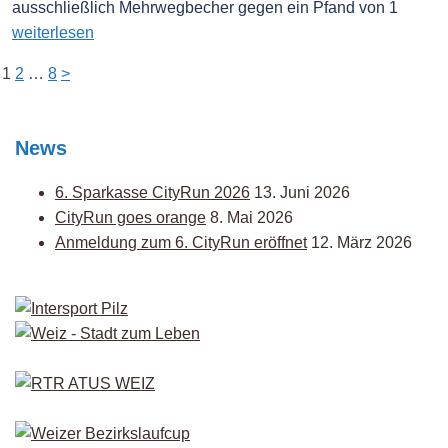
ausschließlich Mehrwegbecher gegen ein Pfand von 1
weiterlesen
Seitennummerierung
1
2
…
8
>
der
Beiträge
News
6. Sparkasse CityRun 2026
13. Juni 2026
CityRun goes orange
8. Mai 2026
Anmeldung zum 6. CityRun eröffnet
12. März 2026