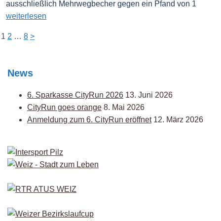
ausschließlich Mehrwegbecher gegen ein Pfand von 1
weiterlesen
Seitennummerierung
1
2
…
8
>
der
Beiträge
News
6. Sparkasse CityRun 2026
13. Juni 2026
CityRun goes orange
8. Mai 2026
Anmeldung zum 6. CityRun eröffnet
12. März 2026