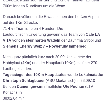
U14/U16. Rund
500 Kinder
und Schüler rannten auf dem
700m langen Rundkurs um die Wette.
Danach bevölkerten die Erwachsenen den heißen Asphalt
auf der 1Km Strecke.
71
4-er Teams
liefen 4 Runden. Die
Laufdurchschnittswertung gewann das Team von
Café LA
VITA
vor den
steinharten Wadeln
der Baufirma Strobl und
Siemens Energy Weiz 7 – Powerfully Immersed
Nicht ganz pünktlich kurz nach 20:00 Uhr startete der
Hobbylauf (4Km) und der Hauptlauf (10Km) mit über 270
Laufbegeisterten.
Tagessieger des 10Km Hauptlaufes
wurde
Lokalmatador
Christoph Schlagbauer
(ASU Mortantsch) in 33:09,10
Bei den
Damen gewann
Triathletin
Ute Pirchan
(LTV
Köflach) in
38:02,04 min.