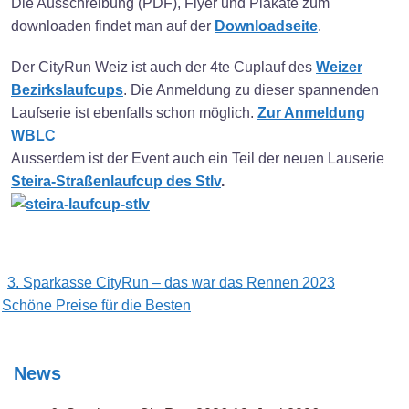
Die Ausschreibung (PDF), Flyer und Plakate zum
downloaden findet man auf der
Downloadseite
.
Der CityRun Weiz ist auch der 4te Cuplauf des
Weizer
Bezirkslaufcups
. Die Anmeldung zu dieser spannenden
Laufserie ist ebenfalls schon möglich.
Zur Anmeldung
WBLC
Ausserdem ist der Event auch ein Teil der neuen Lauserie
Steira-Straßenlaufcup des Stlv
.
Post
3. Sparkasse CityRun – das war das Rennen 2023
navigation
Schöne Preise für die Besten
News